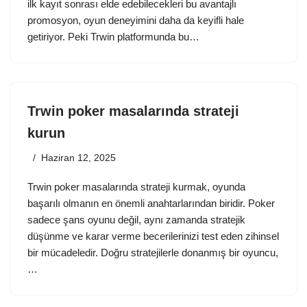
ilk kayıt sonrası elde edebilecekleri bu avantajlı
promosyon, oyun deneyimini daha da keyifli hale
getiriyor. Peki Trwin platformunda bu…
Trwin poker masalarında strateji
kurun
Haziran 12, 2025
Trwin poker masalarında strateji kurmak, oyunda
başarılı olmanın en önemli anahtarlarından biridir. Poker
sadece şans oyunu değil, aynı zamanda stratejik
düşünme ve karar verme becerilerinizi test eden zihinsel
bir mücadeledir. Doğru stratejilerle donanmış bir oyuncu,
…