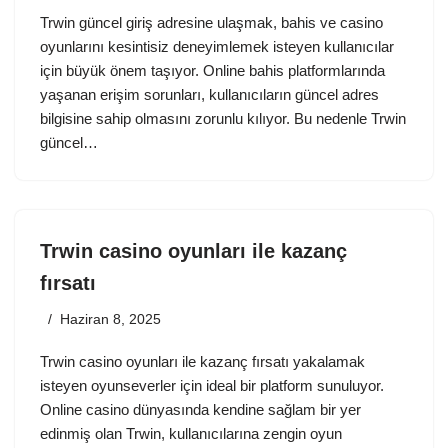
Trwin güncel giriş adresine ulaşmak, bahis ve casino
oyunlarını kesintisiz deneyimlemek isteyen kullanıcılar
için büyük önem taşıyor. Online bahis platformlarında
yaşanan erişim sorunları, kullanıcıların güncel adres
bilgisine sahip olmasını zorunlu kılıyor. Bu nedenle Trwin
güncel…
Trwin casino oyunları ile kazanç
fırsatı
Haziran 8, 2025
Trwin casino oyunları ile kazanç fırsatı yakalamak
isteyen oyunseverler için ideal bir platform sunuluyor.
Online casino dünyasında kendine sağlam bir yer
edinmiş olan Trwin, kullanıcılarına zengin oyun