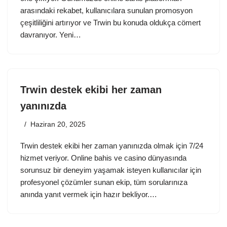
arasındaki rekabet, kullanıcılara sunulan promosyon
çeşitliliğini artırıyor ve Trwin bu konuda oldukça cömert
davranıyor. Yeni…
Trwin destek ekibi her zaman
yanınızda
Haziran 20, 2025
Trwin destek ekibi her zaman yanınızda olmak için 7/24
hizmet veriyor. Online bahis ve casino dünyasında
sorunsuz bir deneyim yaşamak isteyen kullanıcılar için
profesyonel çözümler sunan ekip, tüm sorularınıza
anında yanıt vermek için hazır bekliyor.…