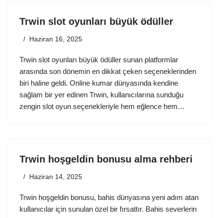
Trwin slot oyunları büyük ödüller
Haziran 16, 2025
Trwin slot oyunları büyük ödüller sunan platformlar
arasında son dönemin en dikkat çeken seçeneklerinden
biri haline geldi. Online kumar dünyasında kendine
sağlam bir yer edinen Trwin, kullanıcılarına sunduğu
zengin slot oyun seçenekleriyle hem eğlence hem…
Trwin hoşgeldin bonusu alma rehberi
Haziran 14, 2025
Trwin hoşgeldin bonusu, bahis dünyasına yeni adım atan
kullanıcılar için sunulan özel bir fırsattır. Bahis severlerin