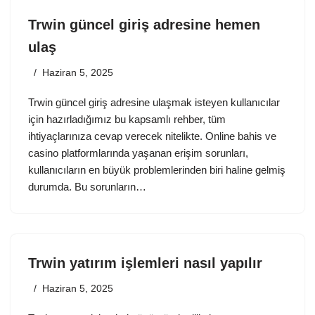
Trwin güncel giriş adresine hemen
ulaş
Haziran 5, 2025
Trwin güncel giriş adresine ulaşmak isteyen kullanıcılar
için hazırladığımız bu kapsamlı rehber, tüm
ihtiyaçlarınıza cevap verecek nitelikte. Online bahis ve
casino platformlarında yaşanan erişim sorunları,
kullanıcıların en büyük problemlerinden biri haline gelmiş
durumda. Bu sorunların…
Trwin yatırım işlemleri nasıl yapılır
Haziran 5, 2025