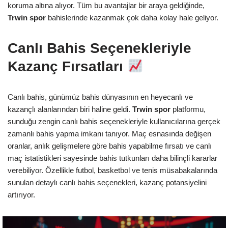
koruma altına alıyor. Tüm bu avantajlar bir araya geldiğinde,
Trwin spor
bahislerinde kazanmak çok daha kolay hale geliyor.
Canlı Bahis Seçenekleriyle
Kazanç Fırsatları
Canlı bahis, günümüz bahis dünyasının en heyecanlı ve
kazançlı alanlarından biri haline geldi.
Trwin spor
platformu,
sunduğu zengin canlı bahis seçenekleriyle kullanıcılarına gerçek
zamanlı bahis yapma imkanı tanıyor. Maç esnasında değişen
oranlar, anlık gelişmelere göre bahis yapabilme fırsatı ve canlı
maç istatistikleri sayesinde bahis tutkunları daha bilinçli kararlar
verebiliyor. Özellikle futbol, basketbol ve tenis müsabakalarında
sunulan detaylı canlı bahis seçenekleri, kazanç potansiyelini
artırıyor.