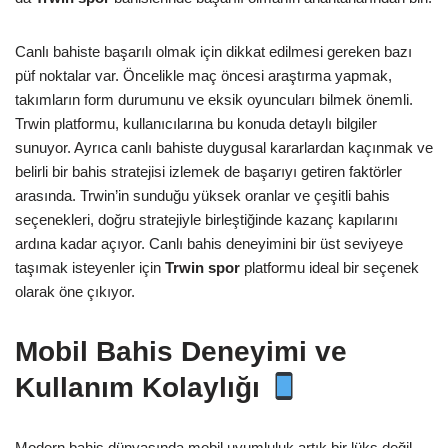
Canlı bahiste başarılı olmak için dikkat edilmesi gereken bazı
püf noktalar var. Öncelikle maç öncesi araştırma yapmak,
takımların form durumunu ve eksik oyuncuları bilmek önemli.
Trwin platformu, kullanıcılarına bu konuda detaylı bilgiler
sunuyor. Ayrıca canlı bahiste duygusal kararlardan kaçınmak ve
belirli bir bahis stratejisi izlemek de başarıyı getiren faktörler
arasında. Trwin’in sunduğu yüksek oranlar ve çeşitli bahis
seçenekleri, doğru stratejiyle birleştiğinde kazanç kapılarını
ardına kadar açıyor. Canlı bahis deneyimini bir üst seviyeye
taşımak isteyenler için
Trwin spor
platformu ideal bir seçenek
olarak öne çıkıyor.
Mobil Bahis Deneyimi ve
Kullanım Kolaylığı
Modern bahis dünyasında mobil uyumluluk artık bir lüks değil,